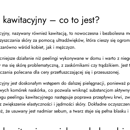
 kawitacyjny – co to jest?
acyjny, nazywany również kawitacją, to nowoczesna i bezbolesna 
zyszczania skóry za pomocą ultradźwięków, która cieszy się ogro
 zarówno wśród kobiet, jak i mężczyzn.
niejsze działanie niż peelingi wykonywane w domu i warto z niego
 ma się skórę problematyczną, z zaskórnikami czy trądzikiem. Jest 
zania polecana dla cery przetłuszczającej się i przesuszonej.
acyjny jest doskonałym wstępem do dalszej pielęgnacji, ponieważ 
twych komórek naskórka, co pozwala wniknąć substancjom aktywn
iegu peelingu kawitacyjnego następuje poprawa przepływu krwi, zw
z zwiększenie elastyczności i jędrności skóry. Dokładne oczyszczen
ż, że usuwany jest nadmiar sebum, a twarz staje się pełna blasku i