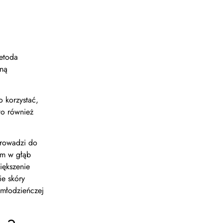
metoda
mną
 korzystać,
to również
prowadzi do
ym w głąb
iększenie
ie skóry
 młodzieńczej