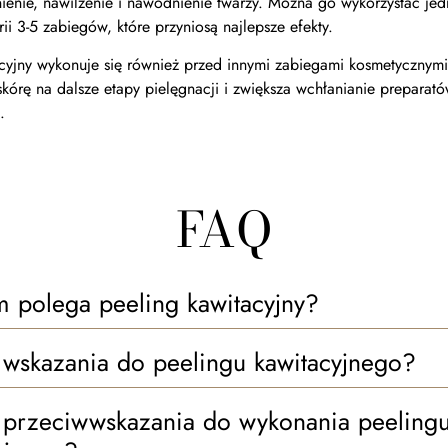
nienie, nawilżenie i nawodnienie twarzy. Można go wykorzystać je
erii 3-5 zabiegów, które przyniosą najlepsze efekty.
acyjny wykonuje się również przed innymi zabiegami kosmetycznym
kórę na dalsze etapy pielęgnacji i zwiększa wchłanianie preparat
h.
FAQ
 polega peeling kawitacyjny?
ą wskazania do peelingu kawitacyjnego?
ą przeciwwskazania do wykonania peeling