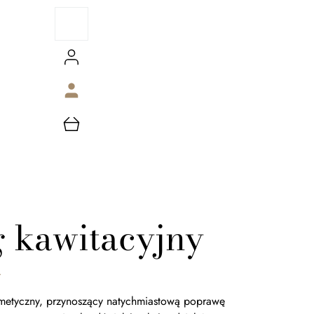
g kawitacyjny
Y
metyczny, przynoszący natychmiastową poprawę