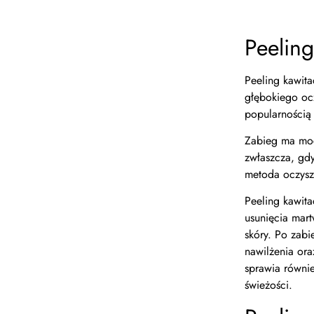
Peeling
Peeling kawit
głębokiego oc
popularnością
Zabieg ma moc
zwłaszcza, gdy
metoda oczyszc
Peeling kawit
usunięcia mar
skóry. Po zab
nawilżenia ora
sprawia równie
świeżości.