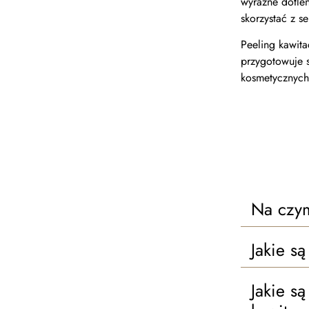
wyraźne dotle
skorzystać z s
Peeling kawit
przygotowuje s
kosmetycznyc
Na czym
Jakie s
Jakie s