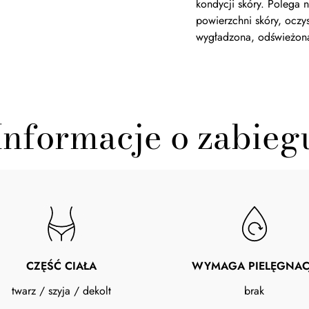
kondycji skóry. Polega 
powierzchni skóry, oczys
wygładzona, odświeżona
Informacje o zabieg
CZĘŚĆ CIAŁA
WYMAGA PIELĘGNAC
twarz / szyja / dekolt
brak