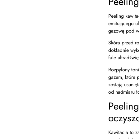
Peelin
Peeling kawita
emitującego ul
gazową pod wp
Skóra przed r
dokładnie wyko
fale ultradźwi
Rozpylony ton
gazem, które 
zostają usunię
od nadmiaru łoj
Peeling
oczyszc
Kawitacja to z