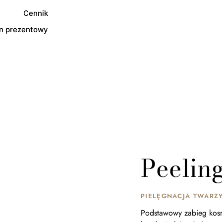
Cennik
791 116 700
n prezentowy
Peelin
PIELĘGNACJA TWARZ
Podstawowy zabieg kos