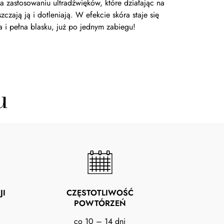
na zastosowaniu ultradźwięków, które działając na
zczają ją i dotleniają. W efekcie skóra staje się
 i pełna blasku, już po jednym zabiegu!
u
JI
CZĘSTOTLIWOŚĆ
POWTÓRZEŃ
co 10 – 14 dni