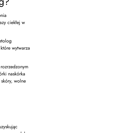
eg?
enia
azy ciekłej w
etolog
 które wytwarza
e rozrzedzonym
rki naskórka
 skóry, wolne
uzyskując