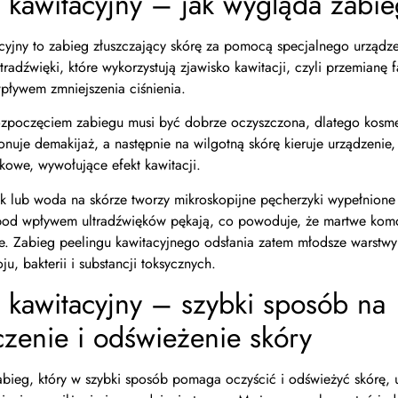
g kawitacyjny – jak wygląda zabi
cyjny to zabieg złuszczający skórę za pomocą specjalnego urządz
tradźwięki, które wykorzystują zjawisko kawitacji, czyli przemianę f
ływem zmniejszenia ciśnienia.
ozpoczęciem zabiegu musi być dobrze oczyszczona, dlatego kosm
nuje demakijaż, a następnie na wilgotną skórę kieruje urządzenie,
ękowe, wywołujące efekt kawitacji.
ik lub woda na skórze tworzy mikroskopijne pęcherzyki wypełnion
pod wpływem ultradźwięków pękają, co powoduje, że martwe komó
te. Zabieg peelingu kawitacyjnego odsłania zatem młodsze warstwy
u, bakterii i substancji toksycznych.
 kawitacyjny – szybki sposób na
zenie i odświeżenie skóry
abieg, który w szybki sposób pomaga oczyścić i odświeżyć skórę, 