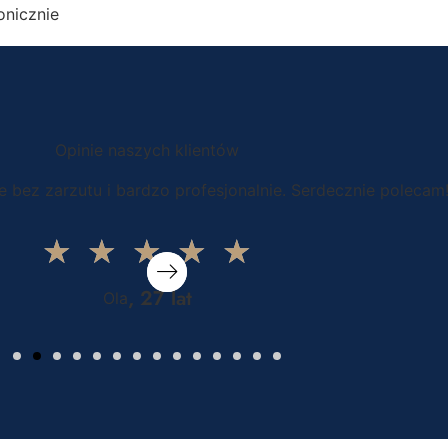
onicznie
Opinie naszych klientów
 bez zarzutu i bardzo profesjonalnie. Serdecznie polecam
★
★
★
★
★
, 27 lat
Ola