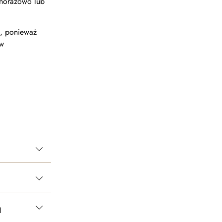
dnorazowo lub
i, ponieważ
ów
u