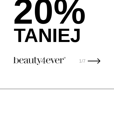
20%
TANIEJ
1/7