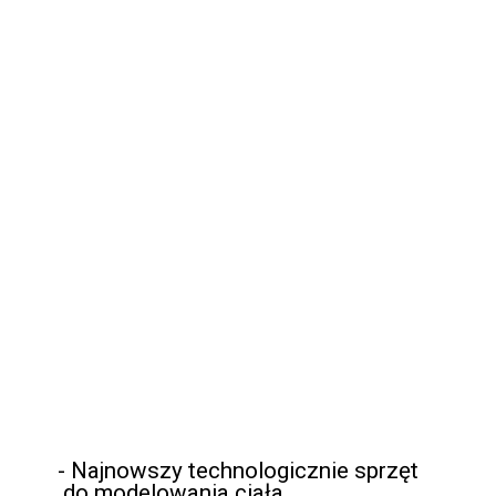
Wołoska 16
02-675 Warszawa
- Najnowszy technologicznie sprzęt

 do modelowania ciała 
