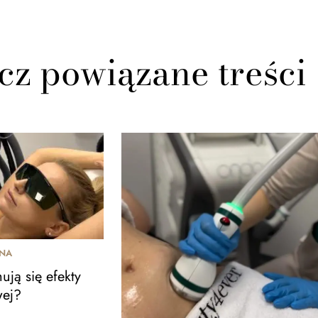
cz powiązane treści
ZNA
ują się efekty
wej?