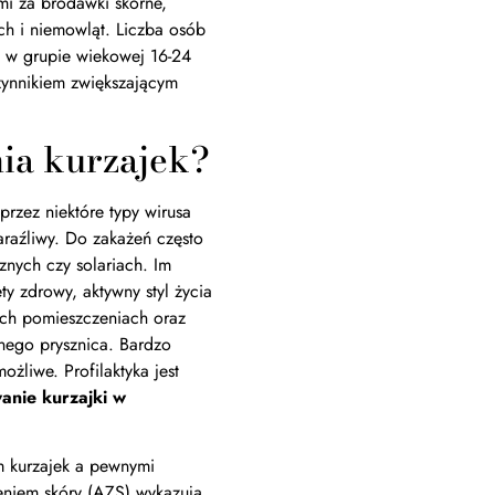
i za brodawki skórne,
ych i niemowląt. Liczba osób
 w grupie wiekowej 16-24
zynnikiem zwiększającym
ia kurzajek?
rzez niektóre typy wirusa
araźliwy. Do zakażeń często
znych czy solariach. Im
ty zdrowy, aktywny styl życia
nych pomieszczeniach oraz
znego prysznica. Bardzo
ożliwe. Profilaktyka jest
anie kurzajki w
 kurzajek a pewnymi
niem skóry (AZS) wykazują