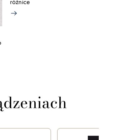
różnice
o
ądzeniach