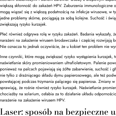
większą skłonność do zakażeń HPV. Zaburzenia immunologiczne
mogą wiązać się z większą podatnością na infekcje wirusowe, w t
jedne problemy skórne, pociągają za sobą kolejne. Suchość i świ
zwiększają ryzyko kurzajek.
Płeć również odgrywa rolę w ryzyku zakażeń. Badania wykazały, ż
narażeni na zakażenie wirusem brodawczaka i częściej rozwijają b
Nie oznacza to jednak oczywiście, że u kobiet ten problem nie wys
Inne czynniki, które mogą zwiększać ryzyko wystąpienia kurzajek, 
naświetlanie skóry promieniowaniem ultrafioletowym. Palenie pow
ponieważ na palcach pojawiają się żółte zabarwienie, suchość i g
nie tylko z drażniącego składu dymu papierosowego, ale też podw
powstającej podczas trzymania palącego się papierosa. Zmiany w
sprawiają, że rośnie również ryzyko kurzajek. Naświetlanie promie
chociażby na solarium, osłabia za to działanie układu odpornośc
narażenie na zakażenie wirusem HPV.
Laser: sposób na bezpieczne 