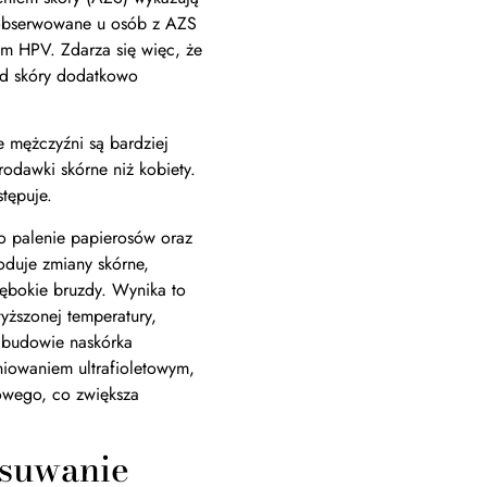
 obserwowane u osób z AZS
ym HPV. Zdarza się więc, że
ąd skóry dodatkowo
e mężczyźni są bardziej
rodawki skórne niż kobiety.
tępuje.
to palenie papierosów oraz
oduje zmiany skórne,
łębokie bruzdy. Wynika to
yższonej temperatury,
 budowie naskórka
niowaniem ultrafioletowym,
iowego, co zwiększa
usuwanie