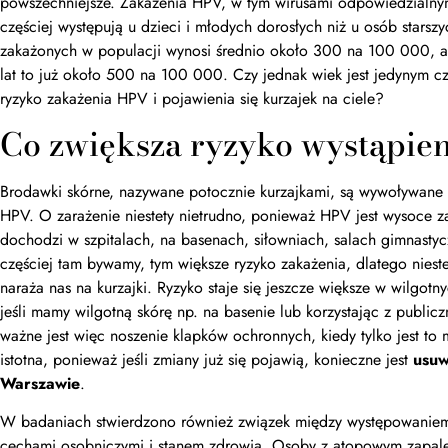
powszechniejsze. Zakażenia HPV, w tym wirusami odpowiedzialnym
częściej występują u dzieci i młodych dorosłych niż u osób starsz
zakażonych w populacji wynosi średnio około 300 na 100 000, a
lat to już około 500 na 100 000. Czy jednak wiek jest jedynym c
ryzyko zakażenia HPV i pojawienia się kurzajek na ciele?
Co zwiększa ryzyko wystąpien
Brodawki skórne, nazywane potocznie kurzajkami, są wywoływane p
HPV. O zarażenie niestety nietrudno, ponieważ HPV jest wysoce z
dochodzi w szpitalach, na basenach, siłowniach, salach gimnastyc
częściej tam bywamy, tym większe ryzyko zakażenia, dlatego nieste
naraża nas na kurzajki. Ryzyko staje się jeszcze większe w wilgot
jeśli mamy wilgotną skórę np. na basenie lub korzystając z public
ważne jest więc noszenie klapków ochronnych, kiedy tylko jest to m
istotna, ponieważ jeśli zmiany już się pojawią, konieczne jest
usuw
Warszawie
.
W badaniach stwierdzono również związek między występowaniem
cechami osobniczymi i stanem zdrowia. Osoby z atopowym zapale