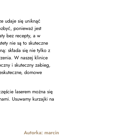
ze udaje się uniknąć
pozbyć, ponieważ jest
ty bez recepty, a w
ety nie są to skuteczne
: składa się nie tylko z
zenia. W naszej klinice
eczny i skuteczny zabieg,
nieskuteczne, domowe
częście laserem można się
z nami. Usuwamy kurzajki na
Autorka:
marcin