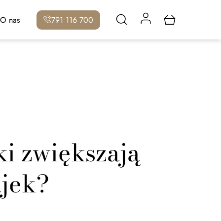
O nas
791 116 700
ki zwiększają
ajek?