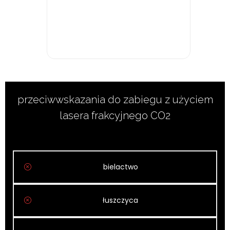
WŁOKNIAKÓW I
USUWANIE
przeciwwskazania do zabiegu z użyciem
lasera frakcyjnego CO2
bielactwo
łuszczyca