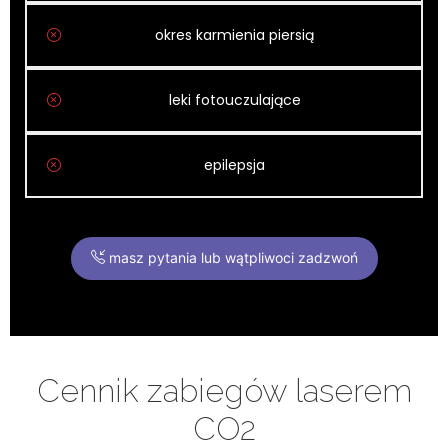
okres karmienia piersią
leki fotouczulające
epilepsja
masz pytania lub wątpliwoci zadzwoń
Cennik zabiegów laserem
CO2