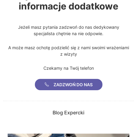
dekolt
informacje dodatkowe
pojedyncza
PAKIET 4
60min
blizna do
700zł
ZABIEGÓW
2
10cm
Jeżeli masz pytania zadzwoń do nas dedykowany
twarz lub dłonie
3400zł
2200zł
blizny
specjalista chętnie na nie odpowie.
60min
trądzikowe
700zł
twarz i szyja
4200zł
2760zł
cała twarz
A może masz ochotę podzielić się z nami swoimi wrażeniami
twarz , szyja i
z wizyty
5000zł
3320zł
blizny
dekolt
120min
trądzikowe
1500zł
Czekamy na Twój telefon
PAKIET 6
całe plecy
ZABIEGÓW
ZADZWOŃ DO NAS
twarz lub dłonie
3300zł
5100zł
twarz i szyja
6300zł
4140zł
twarz , szyja i
7500zł
4980zł
Blog Expercki
dekolt