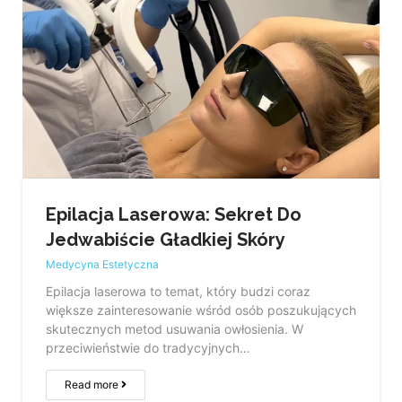
Epilacja Laserowa: Sekret Do
Jedwabiście Gładkiej Skóry
Medycyna Estetyczna
Epilacja laserowa to temat, który budzi coraz
większe zainteresowanie wśród osób poszukujących
skutecznych metod usuwania owłosienia. W
przeciwieństwie do tradycyjnych…
Read more